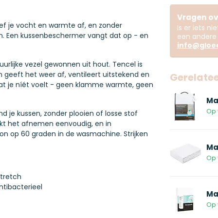
Vragen ov
f je vocht en warmte af, en zonder
Is er iets n
sen. Een kussenbeschermer vangt dat op - en
een andere 
info@gloed
rlijke vezel gewonnen uit hout. Tencel is
n geeft het weer af, ventileert uitstekend en
Gerelate
n wat je níét voelt - geen klamme warmte, geen
Ma
Op 
d je kussen, zonder plooien of losse stof
maakt het afnemen eenvoudig, en in
on op 60 graden in de wasmachine. Strijken
Ma
Op 
stretch
tibacterieel
Ma
Op 