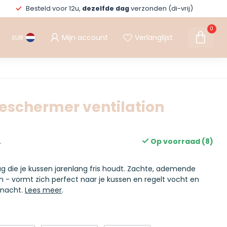
Besteld voor 12u,
dezelfde dag
verzonden (di-vrij)
0
Mijn account
Verlanglijst
EUR
schermer ventilation
Op voorraad (8)
w
g die je kussen jarenlang fris houdt. Zachte, ademende
 - vormt zich perfect naar je kussen en regelt vocht en
 nacht.
Lees meer
.