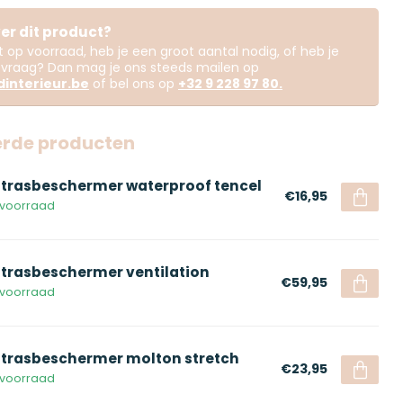
er dit product?
iet op voorraad, heb je een groot aantal nodig, of heb je
vraag? Dan mag je ons steeds mailen op
interieur.be
of bel ons op
+32 9 228 97 80
.
erde producten
trasbeschermer waterproof tencel
€16,95
voorraad
trasbeschermer ventilation
€59,95
voorraad
trasbeschermer molton stretch
€23,95
voorraad