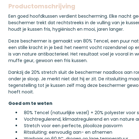
Productomschrijving
Een goed hoofdkussen verdient bescherming. Elke nacht gee
beschermer trekt dat rechtstreeks in de vulling van je kus
houdt je kussen fris, hygiënisch en mooi, jaren langer.
Deze beschermer is gemaakt van 80% Tencel, een puur natuu
een stille kracht in je bed: het neemt vocht razendsnel op e
is van nature antibacterieel. Het resultaat voel je vooral i
muffe geur, gewoon een fris kussen.
Dankzij de 20% stretch sluit de beschermer naadloos aan ron
onder je sloop. Je merkt niet dat hij er zit. De ritssluiting 
tegenstelling tot je kussen zelf mag deze beschermer gewo
hoeft nooit.
Goed om te weten
80% Tencel (natuurlijke vezel) + 20% polyester voor 
Vochtregulerend, klimaatregulerend en van nature an
Stretch voor een perfecte, plooiloze pasvorm
Ritssluiting: eenvoudig aan- en afnemen
Wasbaar op 60 °C, drogen op lage temperatuur