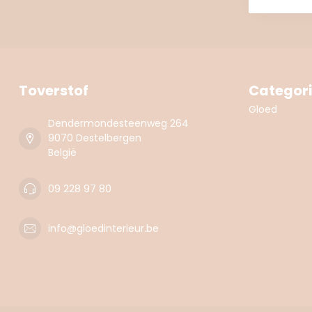
Toverstof
Categor
Gloed
Dendermondesteenweg 264
9070 Destelbergen
België
09 228 97 80
info@gloedinterieur.be