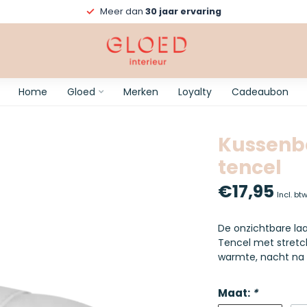
Meer dan
30 jaar ervaring
Home
Gloed
Merken
Loyalty
Cadeaubon
Kussenbe
tencel
€17,95
Incl. bt
De onzichtbare laa
Tencel met stretch
warmte, nacht na
Maat:
*