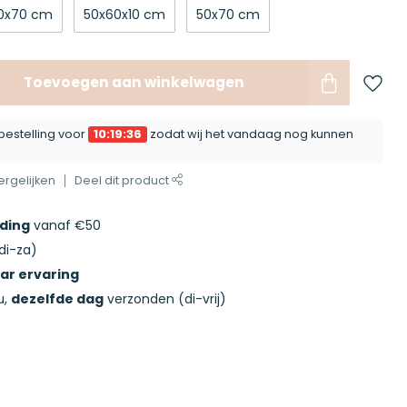
0x70 cm
50x60x10 cm
50x70 cm
Toevoegen aan winkelwagen
bestelling voor
10:19:35
zodat wij het vandaag nog kunnen
rgelijken
Deel dit product
nding
vanaf €50
di-za)
aar ervaring
u,
dezelfde dag
verzonden (di-vrij)