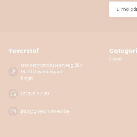
Toverstof
Categor
Gloed
Dendermondesteenweg 264
9070 Destelbergen
België
09 228 97 80
info@gloedinterieur.be