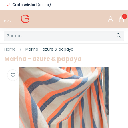
Grote
winkel
(di-za)
0
MENU
Home
/
Marina - azure & papaya
Marina - azure & papaya