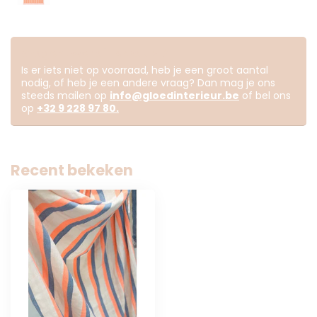
Vragen over dit product?
Is er iets niet op voorraad, heb je een groot aantal
nodig, of heb je een andere vraag? Dan mag je ons
steeds mailen op
info@gloedinterieur.be
of bel ons
op
+32 9 228 97 80
.
Recent bekeken