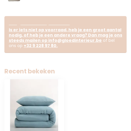
Vragen over dit product?
Is er iets niet op voorraad, heb je een groot aantal
nodig, of heb je een andere vraag? Dan mag je ons
steeds mailen op
info@gloedinterieur.be
of bel
ons op
+32 9 228 97 80
.
Recent bekeken