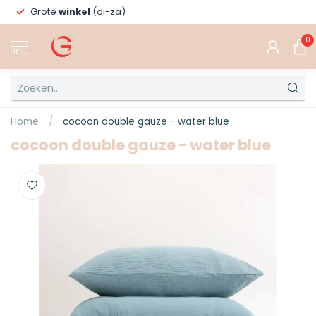
Grote
winkel
(di-za)
0
MENU
Home
/
cocoon double gauze - water blue
cocoon double gauze - water blue