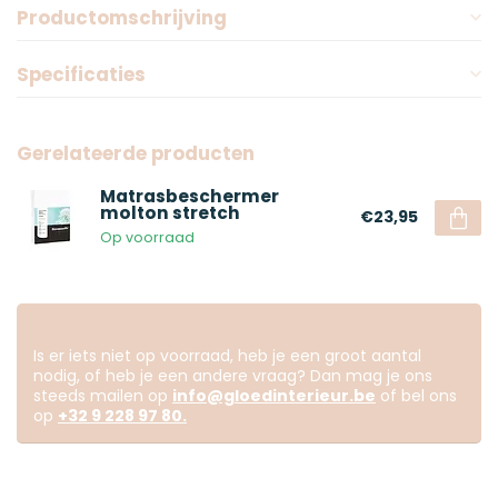
Productomschrijving
Specificaties
Gerelateerde producten
Matrasbeschermer
molton stretch
€23,95
Op voorraad
Vragen over dit product?
Is er iets niet op voorraad, heb je een groot aantal
nodig, of heb je een andere vraag? Dan mag je ons
steeds mailen op
info@gloedinterieur.be
of bel ons
op
+32 9 228 97 80
.