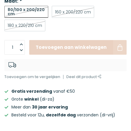
Maat:
*
80/100 x 200/220
160 x 200/220 cm
cm
180 x 220/210 cm
Toevoegen aan winkelwagen
Toevoegen om te vergelijken
Deel dit product
Gratis verzending
vanaf €50
Grote
winkel
(di-za)
Meer dan
30 jaar ervaring
Besteld voor 12u,
dezelfde dag
verzonden (di-vrij)