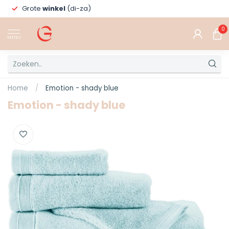
Grote
winkel
(di-za)
0
MENU
Home
/
Emotion - shady blue
Emotion - shady blue