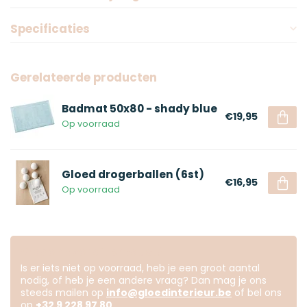
Specificaties
Gerelateerde producten
Badmat 50x80 - shady blue
€19,95
Op voorraad
Gloed drogerballen (6st)
€16,95
Op voorraad
Vragen over dit product?
Is er iets niet op voorraad, heb je een groot aantal
nodig, of heb je een andere vraag? Dan mag je ons
steeds mailen op
info@gloedinterieur.be
of bel ons
op
+32 9 228 97 80
.