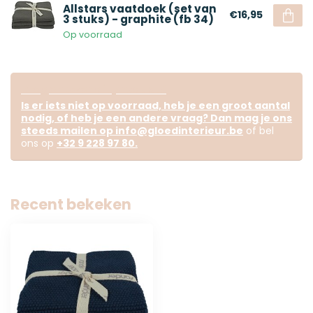
Allstars vaatdoek (set van
€16,95
3 stuks) - graphite (fb 34)
Op voorraad
Vragen over dit product?
Is er iets niet op voorraad, heb je een groot aantal
nodig, of heb je een andere vraag? Dan mag je ons
steeds mailen op
info@gloedinterieur.be
of bel
ons op
+32 9 228 97 80
.
Recent bekeken