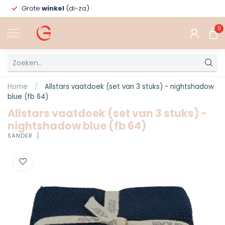
Grote
winkel
(di-za)
0
MENU
Home
/
Allstars vaatdoek (set van 3 stuks) - nightshadow
blue (fb 64)
Allstars vaatdoek (set van 3 stuks) -
nightshadow blue (fb 64)
SANDER