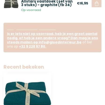
Allstars vaatdoek (set van
€16,95
3 stuks) - graphite (fb 34)
Op voorraad
Vragen over dit product?
Is er iets niet op voorraad, heb je een groot aantal
nodig, of heb je een andere vraag? Dan mag je ons
steeds mailen op
info@gloedinterieur.be
of bel
ons op
+32 9 228 97 80
.
Recent bekeken