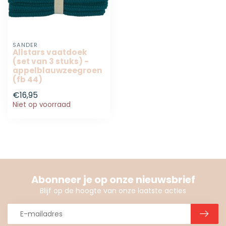
SANDER
Allstars vaatdoek
(set van 3 stuks) -
appelblauwzeegroen
(fb 44)
€16,95
Niet op voorraad
Abonneer je op onze nieuwsbrief
Blijf op de hoogte van onze laatste acties