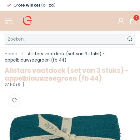
Grote
winkel
(di-za)
0
MENU
Home
/
Allstars vaatdoek (set van 3 stuks) -
appelblauwzeegroen (fb 44)
Allstars vaatdoek (set van 3 stuks) -
appelblauwzeegroen (fb 44)
SANDER