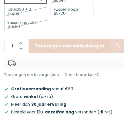
slopen
260x220 + 2
kussensloop
slopen
65x70
kussen gevuld
40x60
Toevoegen aan winkelwagen
Toevoegen om te vergelijken
Deel dit product
Gratis verzending
vanaf €50
Grote
winkel
(di-za)
Meer dan
30 jaar ervaring
Besteld voor 12u,
dezelfde dag
verzonden (di-vrij)