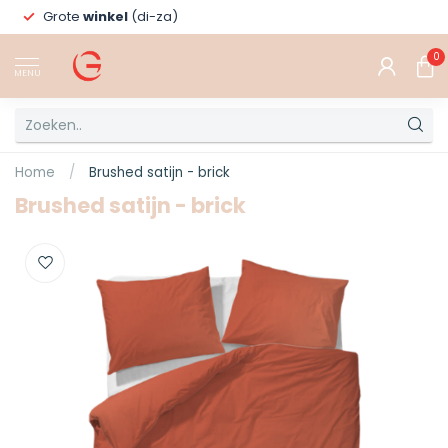
Grote
winkel
(di-za)
0
MENU
Home
/
Brushed satijn - brick
Brushed satijn - brick