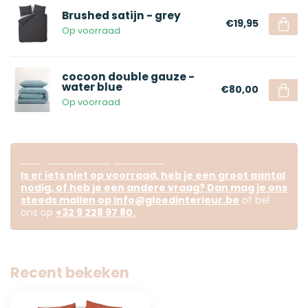
Brushed satijn - grey
€19,95
Op voorraad
cocoon double gauze -
water blue
€80,00
Op voorraad
Vragen over dit product?
Is er iets niet op voorraad, heb je een groot aantal
nodig, of heb je een andere vraag? Dan mag je ons
steeds mailen op
info@gloedinterieur.be
of bel
ons op
+32 9 228 97 80
.
Recent bekeken