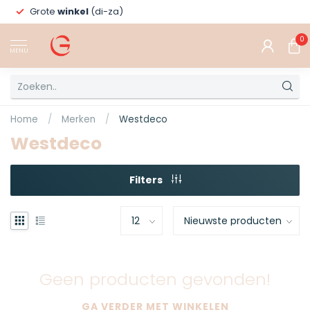
Grote
winkel
(di-za)
0
MENU
Home
/
Merken
/
Westdeco
Westdeco
Filters
Geen producten gevonden!
GA VERDER MET WINKELEN