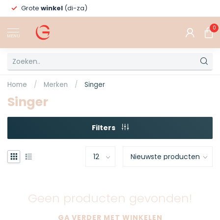
Grote
winkel
(di-za)
0
MENU
Home
/
Merken
/
Singer
Singer
Filters
Geen producten gevonden!
GA VERDER MET WINKELEN