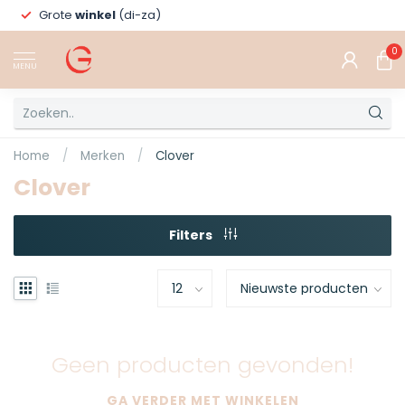
Grote
winkel
(di-za)
0
MENU
Home
/
Merken
/
Clover
Clover
Filters
Geen producten gevonden!
GA VERDER MET WINKELEN