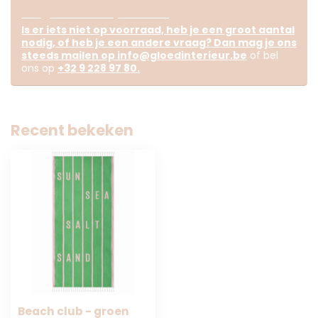
Vragen over dit product?
Is er iets niet op voorraad, heb je een groot aantal
nodig, of heb je een andere vraag? Dan mag je ons
steeds mailen op
info@gloedinterieur.be
of bel
ons op
+32 9 228 97 80
.
Recent bekeken
Beach club - groen