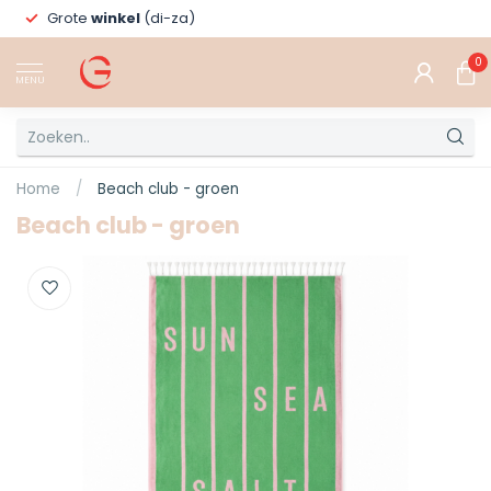
Grote
winkel
(di-za)
0
MENU
Home
/
Beach club - groen
Beach club - groen