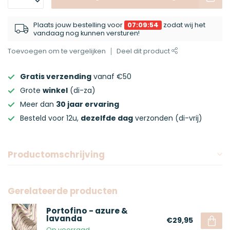
Plaats jouw bestelling voor
07:09:54
zodat wij het
vandaag nog kunnen versturen!
Toevoegen om te vergelijken
Deel dit product
Gratis verzending
vanaf €50
Grote
winkel
(di-za)
Meer dan
30 jaar ervaring
Besteld voor 12u,
dezelfde dag
verzonden (di-vrij)
Productomschrijving
Gerelateerde producten
Portofino - azure &
lavanda
€29,95
Op voorraad