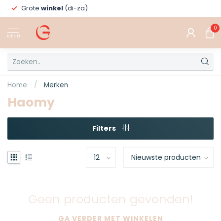
Grote
winkel
(di-za)
0
MENU
Home
/
Merken
Haomy
Filters
Geen producten gevonden!
GA VERDER MET WINKELEN