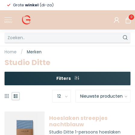
Grote
winkel
(di-za)
0
MENU
Home
/
Merken
Studio Ditte
Filters
Hoeslaken streepjes
nachtblauw
Studio Ditte 1-persoons hoeslaken